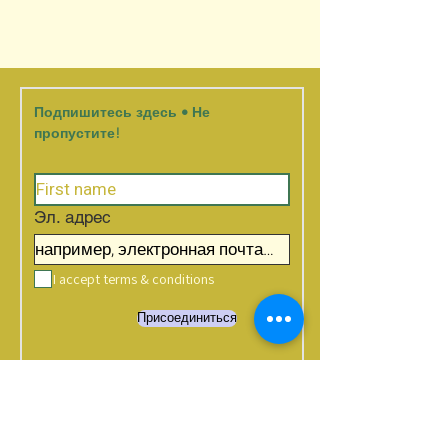
Подпишитесь здесь • Не
пропустите!
Эл. адрес
I accept terms & conditions
Присоединиться
what