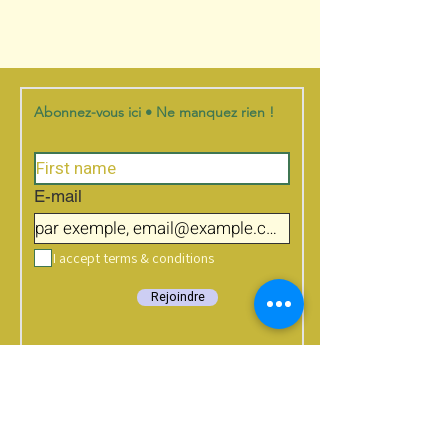
Abonnez-vous ici • Ne manquez rien !
E-mail
I accept terms & conditions
Rejoindre
what