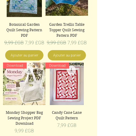
Botanical Garden
Garden Trellis Table
Quilt Sewing Pattern
Topper Quilt Sewing
PDF
Pattern PDF
Prix original
Prix promotionnel
Prix original
Prix promotionnel
9,99 £GB
7,99 £GB
9,99 £GB
7,99 £GB
Ajouter au panier
Ajouter au panier
Download
Download
Monday Shopper Bag
Candy Cane Lane
Sewing Project PDF
Quilt Pattern
Download
Prix
7,99 £GB
Prix
9,99 £GB