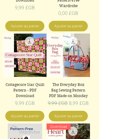
Download
Pattern-Free
Wardrobe
Prix
9,99 £GB
Prix
0,00 £GB
Ajouter au panier
Ajouter au panier
Cottagecore Star Quilt
The Everyday Box
Pattern - PDF
Bag Sewing Pattern
Download
PDF Made on Monday
Prix
Prix original
Prix promotionnel
9,99 £GB
9,99 £GB
8,99 £GB
Ajouter au panier
Ajouter au panier
Download