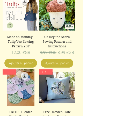
Made on Monday -
Oakley the Acorn
Tulip Vest Sewing
Sewing Pattern and
Pattern PDF
Instructions
Prix
Prix original
Prix promotionnel
12,00 £GB
9,99 £GB
8,99 £GB
Ajouter au panier
Ajouter au panier
FREE
FREE
FREE 3D Folded
Free Dresden Plate