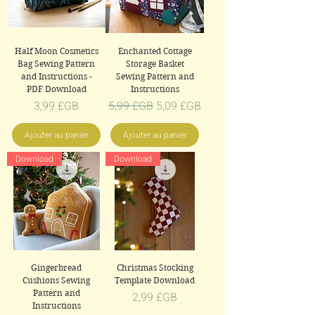
Half Moon Cosmetics
Enchanted Cottage
Bag Sewing Pattern
Storage Basket
and Instructions -
Sewing Pattern and
PDF Download
Instructions
Prix
Prix original
Prix promotionnel
3,99 £GB
5,99 £GB
5,09 £GB
Ajouter au panier
Ajouter au panier
Download
Download
Gingerbread
Christmas Stocking
Cushions Sewing
Template Download
Pattern and
Prix
2,99 £GB
Instructions