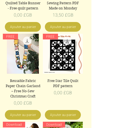
Quilted Table Runner
Sewing Pattern PDF
- Free quilt pattern
Made on Monday
Prix
Prix
0,00 £GB
13,50 £GB
Ajouter au panier
Ajouter au panier
FREE
FREE
Reusable Fabric
Free Star Tile Quilt
Paper Chain Garland
PDF pattern
– Free No-Sew
Prix
0,00 £GB
Christmas Craft
Prix
0,00 £GB
Ajouter au panier
Ajouter au panier
Download
Download