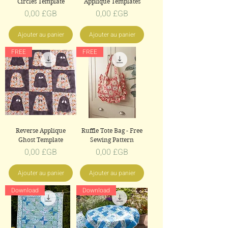
Circles Template
Applique Templates
Prix
Prix
0,00 £GB
0,00 £GB
Ajouter au panier
Ajouter au panier
FREE
FREE
Reverse Applique
Ruffle Tote Bag - Free
Ghost Template
Sewing Pattern
Prix
Prix
0,00 £GB
0,00 £GB
Ajouter au panier
Ajouter au panier
Download
Download