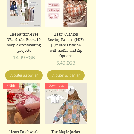
The Pattern-Free
Heart Cushion
Wardrobe Book: 10
Sewing Pattern (PDF)
simple dressmaking
| Quilted Cushion
projects
with Ruffle and Zip
Options
Prix
14,99 £GB
Prix
5,40 £GB
Ajouter au panier
Ajouter au panier
FREE
Download
Heart Patchwork
The Maple Jacket