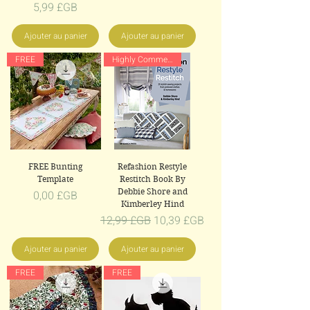
Prix
5,99 £GB
Ajouter au panier
Ajouter au panier
FREE
Highly Commended
FREE Bunting
Refashion Restyle
Template
Restitch Book By
Debbie Shore and
Prix
0,00 £GB
Kimberley Hind
Prix original
Prix promotionnel
12,99 £GB
10,39 £GB
Ajouter au panier
Ajouter au panier
FREE
FREE