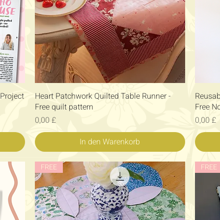
Schnellansicht
Project
Heart Patchwork Quilted Table Runner -
Reusab
Free quilt pattern
Free N
Preis
Preis
0,00 £
0,00 £
In den Warenkorb
FREE
FREE