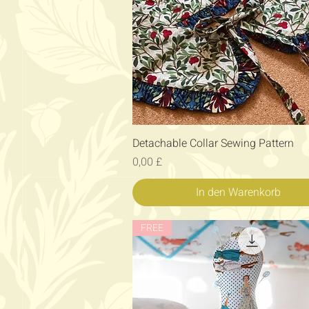
Schnellansicht
Detachable Collar Sewing Pattern
Preis
0,00 £
In den Warenkorb
FREE