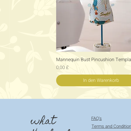
Schnellansicht
Mannequin Bust Pincushion Templa
Preis
0,00 £
In den Warenkorb
what
FAQ's
Terms and Conditio