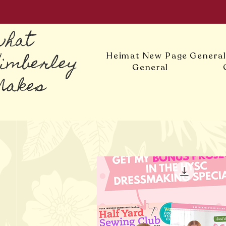
what
Kimberley
Heimat
New Page
Genera
General
Makes