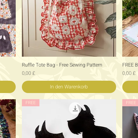
Schnellansicht
Ruffle Tote Bag - Free Sewing Pattern
FREE B
Preis
Preis
0,00 £
0,00 £
In den Warenkorb
FREE
FREE