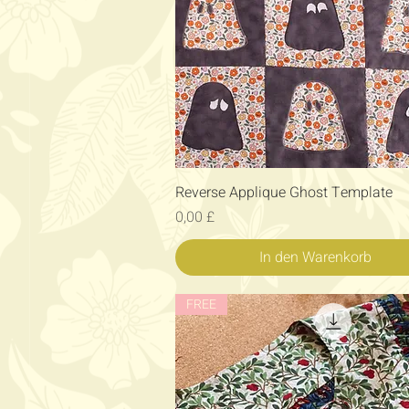
Schnellansicht
Reverse Applique Ghost Template
Preis
0,00 £
In den Warenkorb
FREE