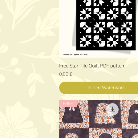
Schnellansicht
Free Star Tile Quilt PDF pattern
Preis
0,00 £
In den Warenkorb
FREE