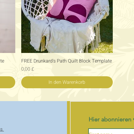
Schnellansicht
te
FREE Drunkard's Path Quilt Block Template
Preis
0,00 £
In den Warenkorb
Hier abonnieren 
ns