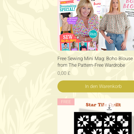
Schnellansicht
Free Sewing Mini Mag: Boho Blouse 
from The Pattern-Free Wardrobe
Preis
0,00 £
In den Warenkorb
FREE