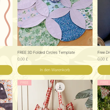
Schnellansicht
FREE 3D Folded Circles Template
Free D
Preis
Preis
0,00 £
0,00 £
In den Warenkorb
FREE
FREE