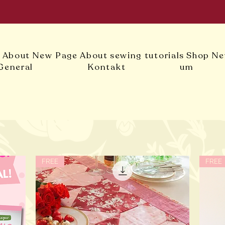
l
About
New Page
About
sewing tutorials
Shop
Ne
General
Kontakt
um
FREE
FREE